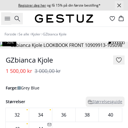
Registrer deg her
og få 15% på din første bestilling*
Søk
Ha
Forside
Se alle
Kjoler
GZbianca Kjole
- 50%
GZbianca Kjole
1 500,00 kr
3 000,00 kr
Farge:
Grey Blue
Størrelser
Størrelsesguide
32
34
36
38
40