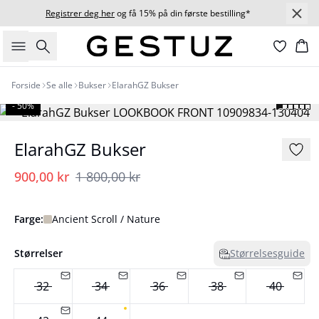
Registrer deg her
og få 15% på din første bestilling*
Søk
Ha
Forside
Se alle
Bukser
ElarahGZ Bukser
- 50%
ElarahGZ Bukser
900,00 kr
1 800,00 kr
Farge:
Ancient Scroll / Nature
Størrelser
Størrelsesguide
32
34
36
38
40