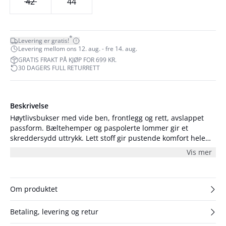
42
44
*
Levering er gratis!
Levering mellom ons 12. aug. - fre 14. aug.
GRATIS FRAKT PÅ KJØP FOR 699 KR.
30 DAGERS FULL RETURRETT
Beskrivelse
Høytlivsbukser med vide ben, frontlegg og rett, avslappet
passform. Bæltehemper og paspolerte lommer gir et
skreddersydd uttrykk. Lett stoff gir pustende komfort hele
dagen. Mål størrelse 36/S/27: midje 74 cm og innvendig
Vis mer
benlengde 81 cm.
Om produktet
Betaling, levering og retur