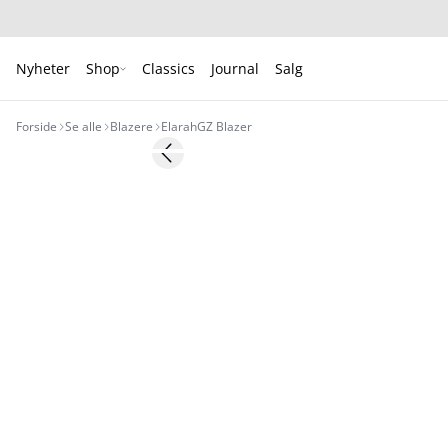
Nyheter
Shop
Classics
Journal
Salg
Forside
Se alle
Blazere
ElarahGZ Blazer
- 50%
Previous slide