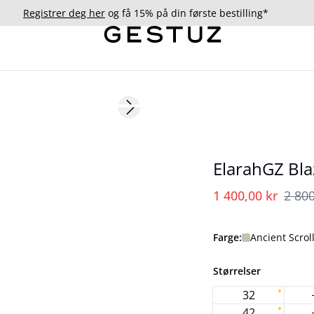
Registrer deg her
og få 15% på din første bestilling*
- 50%
Next slide
ElarahGZ Bla
1 400,00 kr
2 800
Farge:
Ancient Scrol
Størrelser
32
42