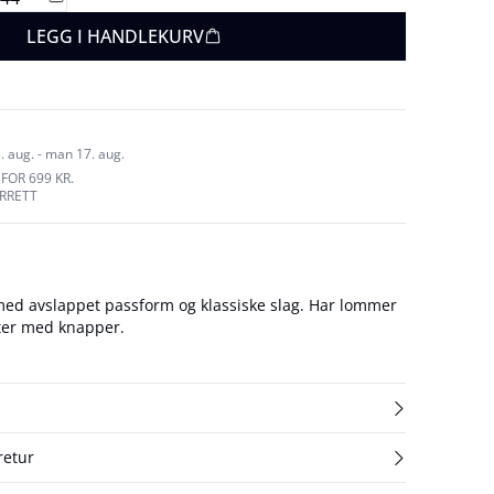
LEGG I HANDLEKURV
. aug. - man 17. aug.
FOR 699 KR.
URRETT
ed avslappet passform og klassiske slag. Har lommer
ter med knapper.
retur