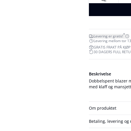
*
Levering er gratis!
Levering mellom tor 13
GRATIS FRAKT PÅ KJØP 
30 DAGERS FULL RET
Beskrivelse
Dobbelspent blazer m
med klaff og mansjet
Om produktet
Betaling, levering og 