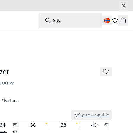
Søk
Hand
- 50%
zer
,00 kr
l / Nature
Størrelsesguide
34
36
38
40
44