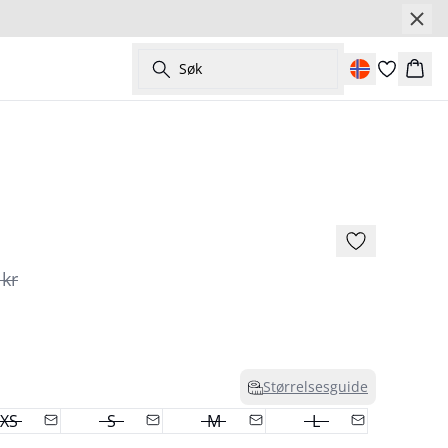
Søk
Hand
- 50%
 kr
Størrelsesguide
XS
S
M
L