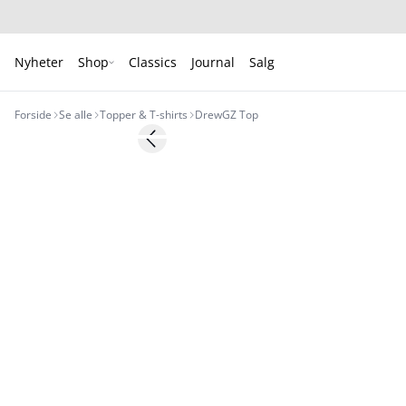
Nyheter
Shop
Classics
Journal
Salg
Forside
Se alle
Topper & T-shirts
DrewGZ Top
- 50%
Previous slide