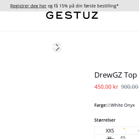
Registrer deg her
og få 15% på din første bestilling*
- 50%
Next slide
DrewGZ Top
450,00 kr
900,00
Farge:
White Onyx
Størrelser
XXS
XL