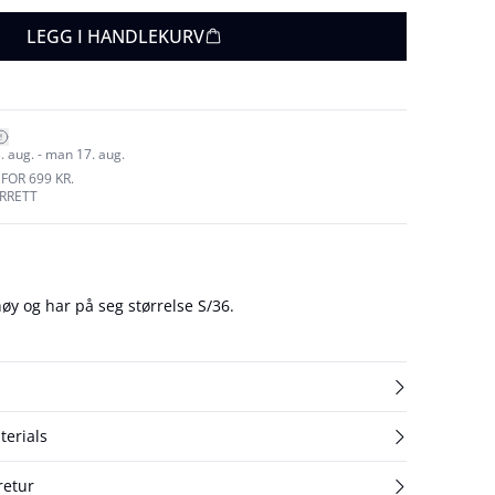
LEGG I HANDLEKURV
. aug. - man 17. aug.
FOR 699 KR.
URRETT
y og har på seg størrelse S/36.
terials
retur