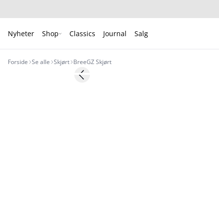
Nyheter
Shop
Classics
Journal
Salg
Forside
Se alle
Skjørt
BreeGZ Skjørt
- 50%
Previous slide