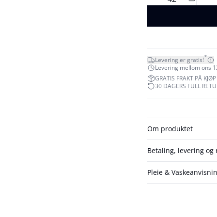
*
Levering er gratis!
Levering mellom ons 12.
GRATIS FRAKT PÅ KJØP 
30 DAGERS FULL RET
Om produktet
Betaling, levering og 
Pleie & Vaskeanvisni