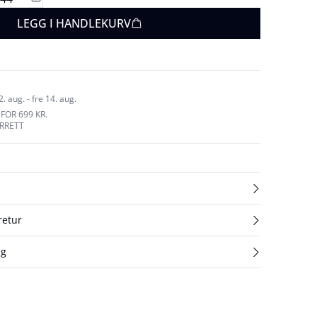
LEGG I HANDLEKURV
 aug. - fre 14. aug.
FOR 699 KR.
URRETT
retur
ng