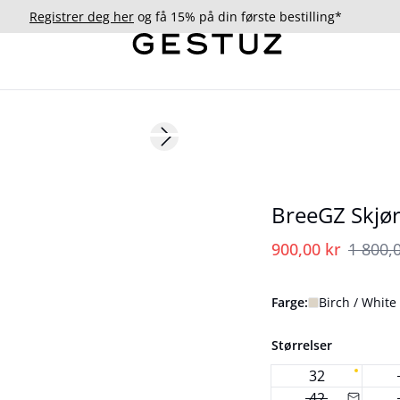
Registrer deg her
og få 15% på din første bestilling*
- 50%
Next slide
BreeGZ Skjør
900,00 kr
1 800,0
Farge:
Birch / White
Størrelser
32
42