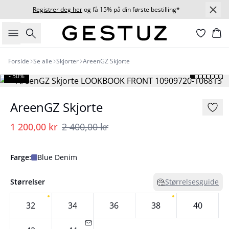
Registrer deg her
og få 15% på din første bestilling*
Søk
Ha
Forside
Se alle
Skjorter
AreenGZ Skjorte
- 50%
AreenGZ Skjorte
1 200,00 kr
2 400,00 kr
Farge:
Blue Denim
Størrelser
Størrelsesguide
32
34
36
38
40